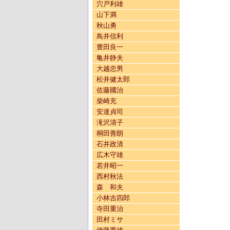
穴戸利雄
山下満
秋山勇
鳥井信利
豊田良一
亀井静夫
大越忠男
松井健太郎
佐藤國治
柴崎充
安達貞司
滝沢清子
桐田善朗
石井政清
広木守雄
若井昭一
西村秋法
森 和夫
小林吉四郎
寺田重治
田村ミサ