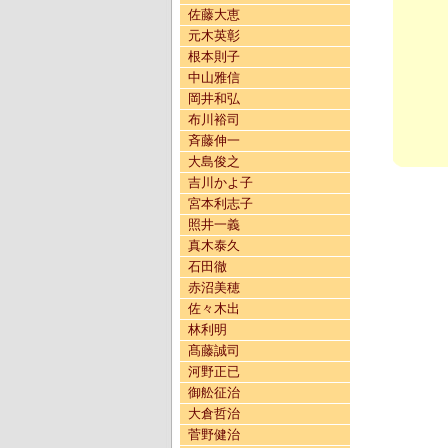
佐藤大恵
元木英彰
根本則子
中山雅信
岡井和弘
布川裕司
斉藤伸一
大島俊之
吉川かよ子
宮本利志子
照井一義
真木泰久
石田徹
赤沼美穂
佐々木出
林利明
髙藤誠司
河野正已
御舩征治
大倉哲治
菅野健治