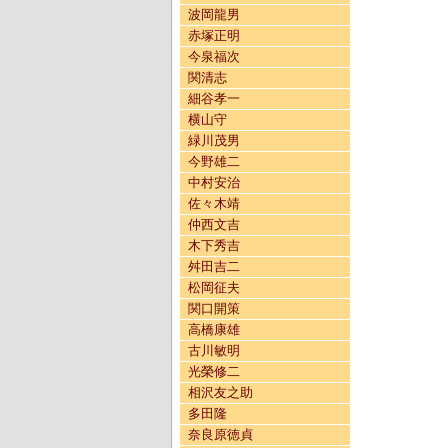
波岡龍男
赤塚正明
今泉福次
関清志
細谷孝一
横山守
緑川茂男
今野雄二
中村安治
佐々木靖
仲西文吉
木下秀吉
舛田吉二
松岡征夫
関口開策
高橋康雄
古川敏明
光榮修二
相沢友之助
多田隆
奈良原徳貞