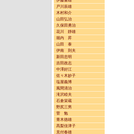
伊藤重雄
戸川辰雄
木村和介
山田弘治
久保田勇治
花川 靜雄
堀内 昇
山田 泰
伊南 則夫
新田忠明
吉田政志
中澤好江
佐々木妙子
塩屋義博
風間清治
滝沢睦夫
石倉栄蔵
野尻三男
菅 勉
青木徳雄
髙梨佳津子
見付春雄