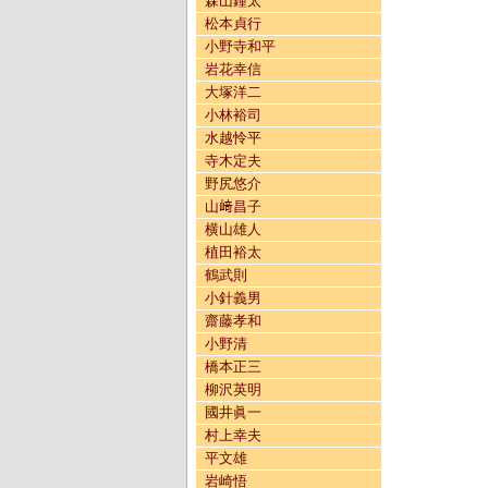
森山鐘太
松本貞行
小野寺和平
岩花幸信
大塚洋二
小林裕司
水越怜平
寺木定夫
野尻悠介
山﨑昌子
横山雄人
植田裕太
鶴武則
小針義男
齋藤孝和
小野清
橋本正三
柳沢英明
國井眞一
村上幸夫
平文雄
岩崎悟