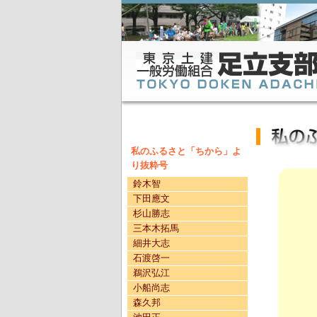
私のふるさと「ちから」よ
り抜粋号
鈴木智
下田應文
杉山勝志
三本木拓馬
細井大志
石渡啓一
鵜沢弘江
小船尚志
森久邦