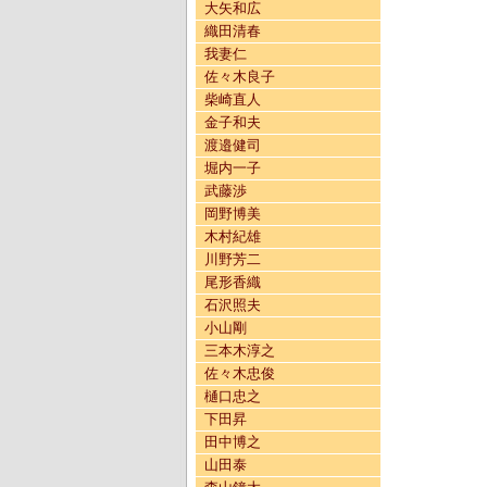
大矢和広
織田清春
我妻仁
佐々木良子
柴崎直人
金子和夫
渡邉健司
堀内一子
武藤渉
岡野博美
木村紀雄
川野芳二
尾形香織
石沢照夫
小山剛
三本木淳之
佐々木忠俊
樋口忠之
下田昇
田中博之
山田泰