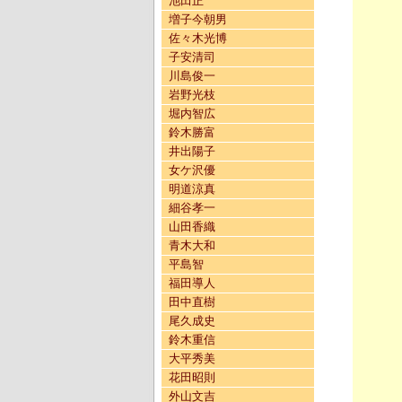
池田正
増子今朝男
佐々木光博
子安清司
川島俊一
岩野光枝
堀内智広
鈴木勝富
井出陽子
女ケ沢優
明道涼真
細谷孝一
山田香織
青木大和
平島智
福田導人
田中直樹
尾久成史
鈴木重信
大平秀美
花田昭則
外山文吉