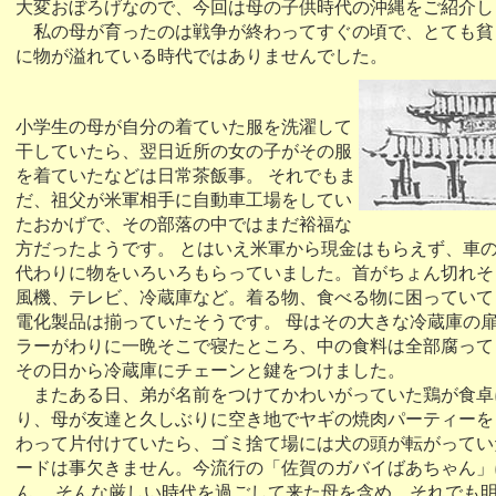
大変おぼろげなので、今回は母の子供時代の沖縄をご紹介し
私の母が育ったのは戦争が終わってすぐの頃で、とても貧
に物が溢れている時代ではありませんでした。
小学生の母が自分の着ていた服を洗濯して
干していたら、翌日近所の女の子がその服
を着ていたなどは日常茶飯事。 それでもま
だ、祖父が米軍相手に自動車工場をしてい
たおかげで、その部落の中ではまだ裕福な
方だったようです。 とはいえ米軍から現金はもらえず、車
代わりに物をいろいろもらっていました。首がちょん切れそ
風機、テレビ、冷蔵庫など。着る物、食べる物に困っていて
電化製品は揃っていたそうです。 母はその大きな冷蔵庫の
ラーがわりに一晩そこで寝たところ、中の食料は全部腐って
その日から冷蔵庫にチェーンと鍵をつけました。
またある日、弟が名前をつけてかわいがっていた鶏が食卓
り、母が友達と久しぶりに空き地でヤギの焼肉パーティーを
わって片付けていたら、ゴミ捨て場には犬の頭が転がってい
ードは事欠きません。今流行の「佐賀のガバイばあちゃん」
ん。 そんな厳しい時代を過ごして来た母を含め、それでも