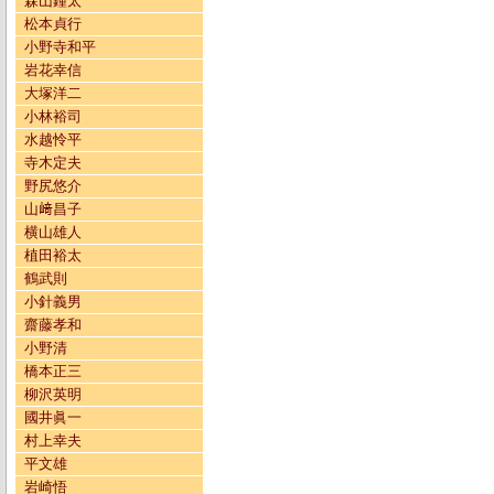
森山鐘太
松本貞行
小野寺和平
岩花幸信
大塚洋二
小林裕司
水越怜平
寺木定夫
野尻悠介
山﨑昌子
横山雄人
植田裕太
鶴武則
小針義男
齋藤孝和
小野清
橋本正三
柳沢英明
國井眞一
村上幸夫
平文雄
岩崎悟