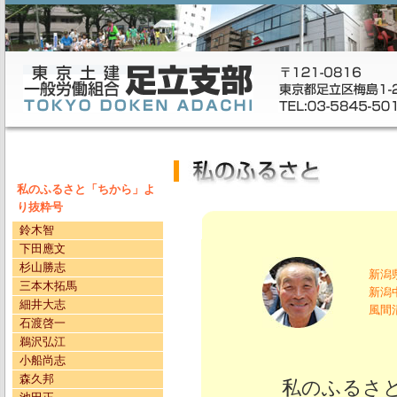
私のふるさと「ちから」よ
り抜粋号
鈴木智
下田應文
杉山勝志
新潟
三本木拓馬
新潟
細井大志
風間
石渡啓一
鵜沢弘江
小船尚志
森久邦
私のふるさと