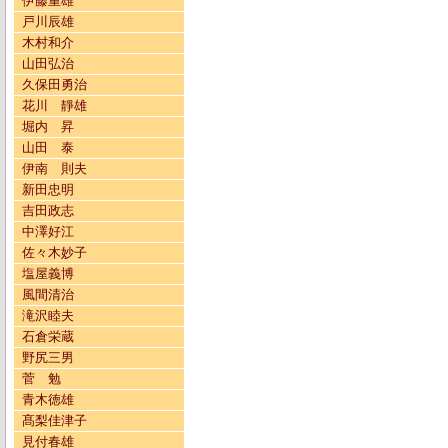
伊藤重雄
戸川辰雄
木村和介
山田弘治
久保田勇治
花川 靜雄
堀内 昇
山田 泰
伊南 則夫
新田忠明
吉田政志
中澤好江
佐々木妙子
塩屋義博
風間清治
滝沢睦夫
石倉栄蔵
野尻三男
菅 勉
青木徳雄
髙梨佳津子
見付春雄