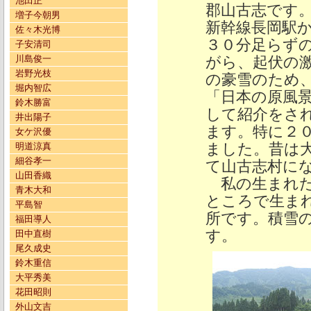
池田正
郡山古志です
増子今朝男
新幹線長岡駅
佐々木光博
３０分足らず
子安清司
川島俊一
がら、起伏の
岩野光枝
の豪雪のため
堀内智広
「日本の原風
鈴木勝富
して紹介をさ
井出陽子
ます。特に２
女ケ沢優
ました。昔は
明道涼真
細谷孝一
て山古志村に
山田香織
私の生まれた
青木大和
ところで生ま
平島智
所です。積雪
福田導人
す。
田中直樹
尾久成史
鈴木重信
大平秀美
花田昭則
外山文吉