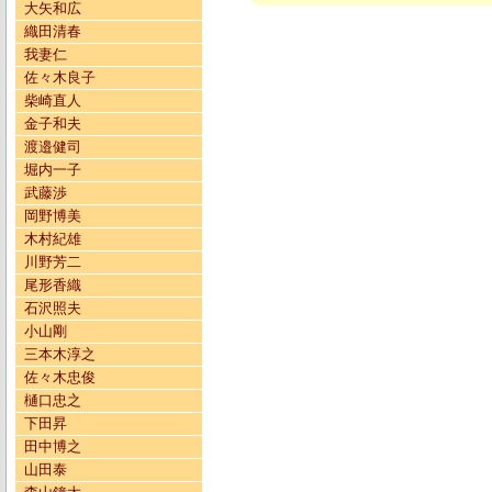
大矢和広
織田清春
我妻仁
佐々木良子
柴崎直人
金子和夫
渡邉健司
堀内一子
武藤渉
岡野博美
木村紀雄
川野芳二
尾形香織
石沢照夫
小山剛
三本木淳之
佐々木忠俊
樋口忠之
下田昇
田中博之
山田泰