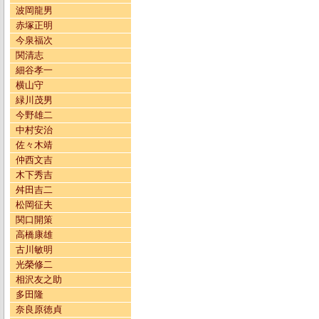
波岡龍男
赤塚正明
今泉福次
関清志
細谷孝一
横山守
緑川茂男
今野雄二
中村安治
佐々木靖
仲西文吉
木下秀吉
舛田吉二
松岡征夫
関口開策
高橋康雄
古川敏明
光榮修二
相沢友之助
多田隆
奈良原徳貞