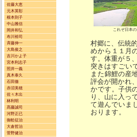
佐藤大恵
元木英彰
根本則子
中山雅信
これぞ日本の
岡井和弘
布川裕司
村郷に、伝統
斉藤伸一
大島俊之
めから１１月
吉川かよ子
す。体重が５
宮本利志子
突きはすごい
照井一義
また錦鯉の産
真木泰久
評会が開かれ
石田徹
かです。子供
赤沼美穂
佐々木出
り、山に入っ
林利明
て遊んでいま
髙藤誠司
おります。
河野正已
御舩征治
大倉哲治
菅野健治