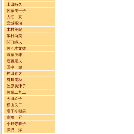
山田時久
佐藤美千子
入江 真
宮城昭治
木村美紀
飯村尚美
関口鐵夫
佐々木文雄
遠藤茂雄
近藤定夫
田中 健
神田春之
有川美秋
笠原美津子
佐藤二九二
今田玲子
横山良二
増子今朝男
高橋 昇
小野寺春子
深沢 洋