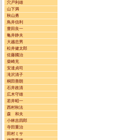
穴戸利雄
山下満
秋山勇
鳥井信利
豊田良一
亀井静夫
大越忠男
松井健太郎
佐藤國治
柴崎充
安達貞司
滝沢清子
桐田善朗
石井政清
広木守雄
若井昭一
西村秋法
森 和夫
小林吉四郎
寺田重治
田村ミサ