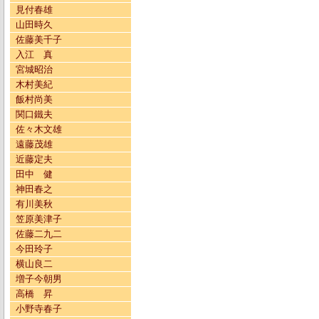
見付春雄
山田時久
佐藤美千子
入江 真
宮城昭治
木村美紀
飯村尚美
関口鐵夫
佐々木文雄
遠藤茂雄
近藤定夫
田中 健
神田春之
有川美秋
笠原美津子
佐藤二九二
今田玲子
横山良二
増子今朝男
高橋 昇
小野寺春子