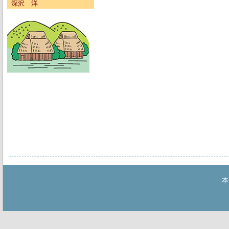
深沢 洋
本