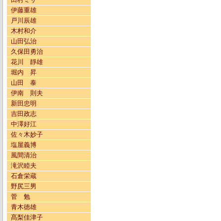
伊藤重雄
戸川辰雄
木村和介
山田弘治
久保田勇治
花川 靜雄
堀内 昇
山田 泰
伊南 則夫
新田忠明
吉田政志
中澤好江
佐々木妙子
塩屋義博
風間清治
滝沢睦夫
石倉栄蔵
野尻三男
菅 勉
青木徳雄
髙梨佳津子