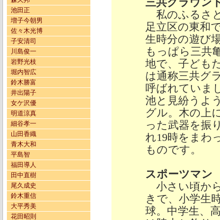
三共グラウン
池田正
私のふるさと
増子今朝男
足立区の東和
佐々木光博
生時分の遊び
子安清司
もっぱら三共
川島俊一
地で、子ども
岩野光枝
堀内智広
は通称三共グ
鈴木勝富
呼ばれていま
井出陽子
池と見紛うよ
女ケ沢優
グル。木の上
明道涼真
った武器を振
細谷孝一
山田香織
れ19時をま
青木大和
ものです。
平島智
福田導人
スポーツマン
田中直樹
小さい頃から
尾久成史
鈴木重信
きで、小学生
大平秀美
球。中学生、
花田昭則