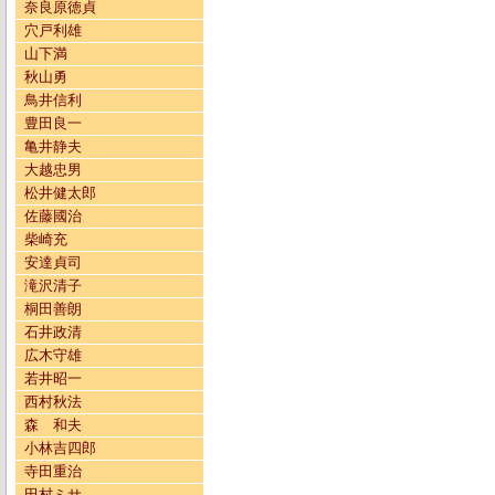
奈良原徳貞
穴戸利雄
山下満
秋山勇
鳥井信利
豊田良一
亀井静夫
大越忠男
松井健太郎
佐藤國治
柴崎充
安達貞司
滝沢清子
桐田善朗
石井政清
広木守雄
若井昭一
西村秋法
森 和夫
小林吉四郎
寺田重治
田村ミサ