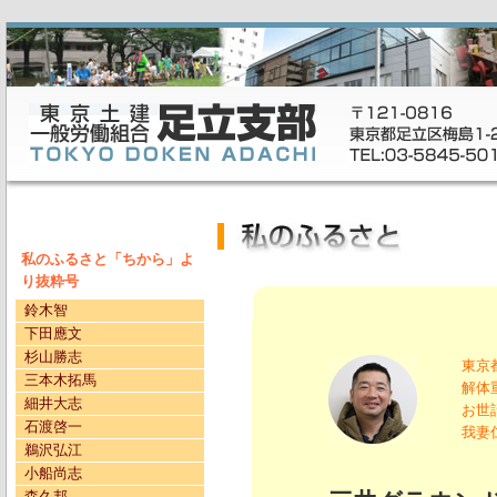
私のふるさと「ちから」よ
り抜粋号
鈴木智
下田應文
杉山勝志
東京
三本木拓馬
解体
細井大志
お世
石渡啓一
我妻
鵜沢弘江
小船尚志
森久邦