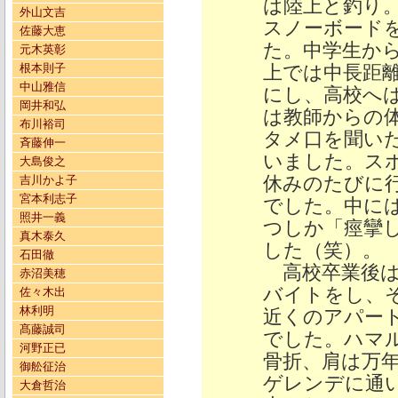
は陸上と釣り
外山文吉
スノーボード
佐藤大恵
た。中学生か
元木英彰
根本則子
上では中長距
中山雅信
にし、高校へ
岡井和弘
は教師からの
布川裕司
タメ口を聞い
斉藤伸一
いました。ス
大島俊之
休みのたびに
吉川かよ子
宮本利志子
でした。中に
照井一義
つしか「痙攣
真木泰久
した（笑）。
石田徹
高校卒業後は
赤沼美穂
バイトをし、
佐々木出
林利明
近くのアパー
髙藤誠司
でした。ハマ
河野正已
骨折、肩は万
御舩征治
ゲレンデに通
大倉哲治