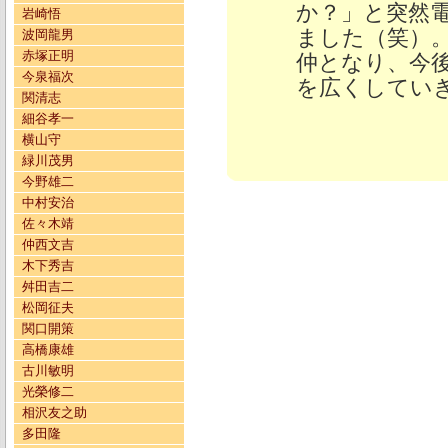
か？」と突然
岩崎悟
ました（笑）
波岡龍男
赤塚正明
仲となり、今
今泉福次
を広くしてい
関清志
細谷孝一
横山守
緑川茂男
今野雄二
中村安治
佐々木靖
仲西文吉
木下秀吉
舛田吉二
松岡征夫
関口開策
高橋康雄
古川敏明
光榮修二
相沢友之助
多田隆