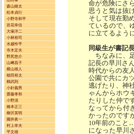
命が危険にさ
森山鐘太
思うと気は抜
松本貞行
そして現在勤
小野寺和平
ているので、
岩花幸信
大塚洋二
に立てるよう
小林裕司
水越怜平
同級生が書記
寺木定夫
ちなみに、足
野尻悠介
記長の早川さ
山﨑昌子
横山雄人
時代からの友
植田裕太
公園で共にカ
鶴武則
逃げたり、神
小針義男
ゃんからホウ
齋藤孝和
たりした仲で
小野清
なってから付
橋本正三
柳沢英明
かったのです
國井眞一
10年前のこと
村上幸夫
になった早川
平文雄