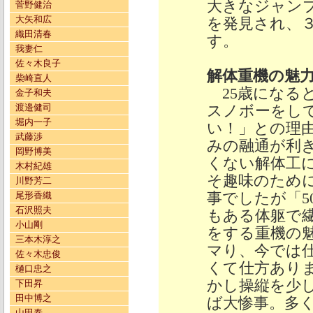
大きなジャン
菅野健治
大矢和広
を発見され、
織田清春
す。
我妻仁
佐々木良子
解体重機の魅
柴崎直人
25歳になる
金子和夫
渡邉健司
スノボーをし
堀内一子
い！」との理
武藤渉
みの融通が利
岡野博美
くない解体工
木村紀雄
そ趣味のため
川野芳二
事でしたが「5
尾形香織
石沢照夫
もある体躯で
小山剛
をする重機の
三本木淳之
マり、今では
佐々木忠俊
くて仕方あり
樋口忠之
かし操縦を少
下田昇
田中博之
ば大惨事。多
山田泰