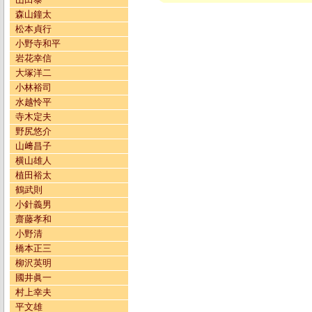
森山鐘太
松本貞行
小野寺和平
岩花幸信
大塚洋二
小林裕司
水越怜平
寺木定夫
野尻悠介
山﨑昌子
横山雄人
植田裕太
鶴武則
小針義男
齋藤孝和
小野清
橋本正三
柳沢英明
國井眞一
村上幸夫
平文雄