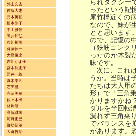
られタクシー
外山文吉
ったという記
佐藤大恵
尾竹橋近くの
元木英彰
根本則子
なので、妹が
中山雅信
とと思います
岡井和弘
ので、記憶の
布川裕司
（鉄筋コンク
斉藤伸一
ったのか木製
大島俊之
昧です。
吉川かよ子
宮本利志子
次に、これは
照井一義
うか。当時は
真木泰久
たちは大人用
石田徹
形）で「三角
赤沼美穂
かりますかね
佐々木出
林利明
ダルを半回転
髙藤誠司
漏れず三角乗
河野正已
でバランスを
御舩征治
があります。
大倉哲治