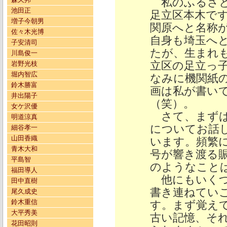
私のふるさと
池田正
足立区本木で
増子今朝男
関原へと名称
佐々木光博
自身も埼玉へ
子安清司
たが、生まれ
川島俊一
立区の足立っ
岩野光枝
堀内智広
なみに機関紙
鈴木勝富
画は私が書い
井出陽子
（笑）。
女ケ沢優
さて、まずは
明道涼真
についてお話
細谷孝一
山田香織
います。頻繁
青木大和
号が響き渡る
平島智
のようなこと
福田導人
他にもいくつ
田中直樹
書き連ねてい
尾久成史
鈴木重信
す。まず覚え
大平秀美
古い記憶、そ
花田昭則