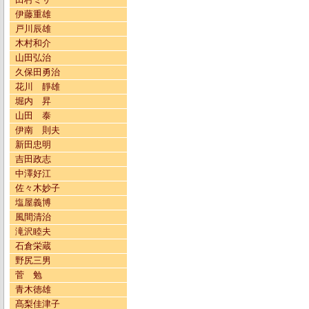
伊藤重雄
戸川辰雄
木村和介
山田弘治
久保田勇治
花川 靜雄
堀内 昇
山田 泰
伊南 則夫
新田忠明
吉田政志
中澤好江
佐々木妙子
塩屋義博
風間清治
滝沢睦夫
石倉栄蔵
野尻三男
菅 勉
青木徳雄
髙梨佳津子