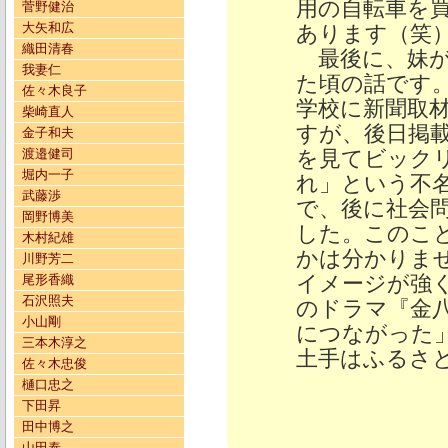
用の自転車を
菅野健治
大矢和広
あります（笑
織田清春
最後に、妹が
我妻仁
た頃の話です
佐々木良子
学校に新聞取
柴崎直人
すが、後日掲
金子和夫
渡邉健司
を見てビック
堀内一子
れ」という不
武藤渉
で、後に社会
岡野博美
した。このこ
木村紀雄
かは分かりま
川野芳二
イメージが強
尾形香織
石沢照夫
のドラマ『金
小山剛
につながった
三本木淳之
土手はふるさ
佐々木忠俊
樋口忠之
下田昇
田中博之
山田泰