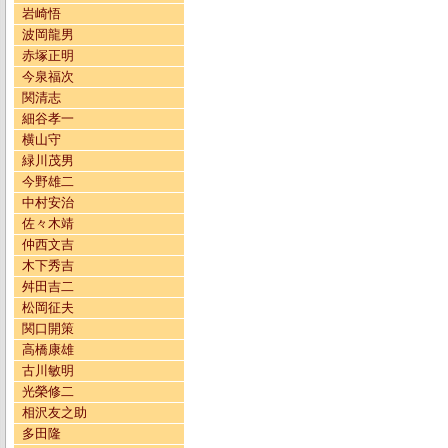
岩崎悟
波岡龍男
赤塚正明
今泉福次
関清志
細谷孝一
横山守
緑川茂男
今野雄二
中村安治
佐々木靖
仲西文吉
木下秀吉
舛田吉二
松岡征夫
関口開策
高橋康雄
古川敏明
光榮修二
相沢友之助
多田隆