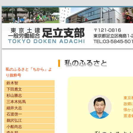
私のふるさと「ちから」よ
り抜粋号
鈴木智
下田應文
杉山勝志
東京
三本木拓馬
故郷
細井大志
懐か
石渡啓一
渡邉
鵜沢弘江
小船尚志
森久邦