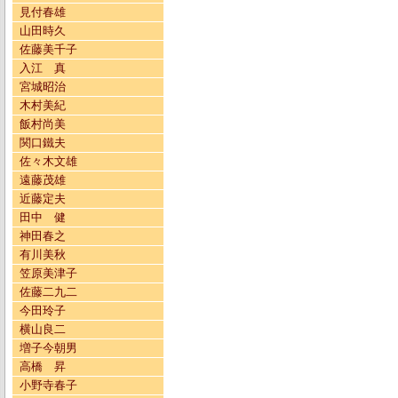
見付春雄
山田時久
佐藤美千子
入江 真
宮城昭治
木村美紀
飯村尚美
関口鐵夫
佐々木文雄
遠藤茂雄
近藤定夫
田中 健
神田春之
有川美秋
笠原美津子
佐藤二九二
今田玲子
横山良二
増子今朝男
高橋 昇
小野寺春子