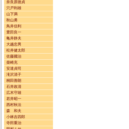
奈良原徳貞
穴戸利雄
山下満
秋山勇
鳥井信利
豊田良一
亀井静夫
大越忠男
松井健太郎
佐藤國治
柴崎充
安達貞司
滝沢清子
桐田善朗
石井政清
広木守雄
若井昭一
西村秋法
森 和夫
小林吉四郎
寺田重治
田村ミサ