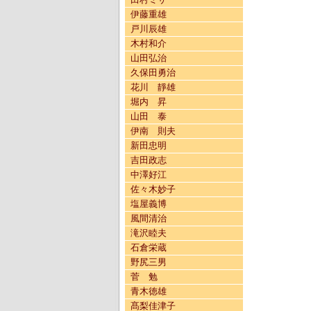
伊藤重雄
戸川辰雄
木村和介
山田弘治
久保田勇治
花川 靜雄
堀内 昇
山田 泰
伊南 則夫
新田忠明
吉田政志
中澤好江
佐々木妙子
塩屋義博
風間清治
滝沢睦夫
石倉栄蔵
野尻三男
菅 勉
青木徳雄
髙梨佳津子