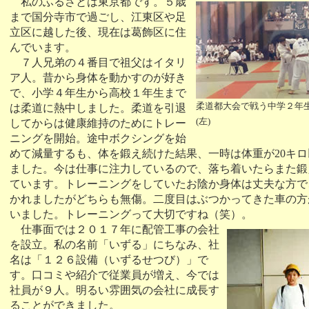
私のふるさとは東京都です。５歳
まで国分寺市で過ごし、江東区や足
立区に越した後、現在は葛飾区に住
んでいます。
７人兄弟の４番目で祖父はイタリ
ア人。昔から身体を動かすのが好き
で、小学４年生から高校１年生まで
柔道都大会で戦う中学２年
は柔道に熱中しました。柔道を引退
(左)
してからは健康維持のためにトレー
ニングを開始。途中ボクシングを始
めて減量するも、体を鍛え続けた結果、一時は体重が20キ
ました。今は仕事に注力しているので、落ち着いたらまた鍛
ています。トレーニングをしていたお陰か身体は丈夫な方で
かれましたがどちらも無傷。二度目はぶつかってきた車の方
いました。トレーニングって大切ですね（笑）。
仕事面では２０１７年に配管工事の会社
を設立。私の名前「いずる」にちなみ、社
名は「１２６設備（いずるせつび）」で
す。口コミや紹介で従業員が増え、今では
社員が９人。明るい雰囲気の会社に成長す
ることができました。