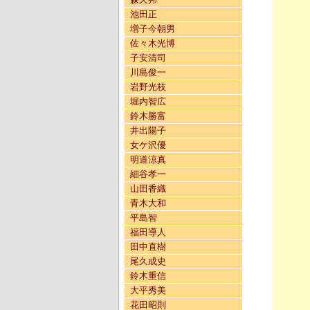
池田正
増子今朝男
佐々木光博
子安清司
川島俊一
岩野光枝
堀内智広
鈴木勝富
井出陽子
女ケ沢優
明道涼真
細谷孝一
山田香織
青木大和
平島智
福田導人
田中直樹
尾久成史
鈴木重信
大平秀美
花田昭則