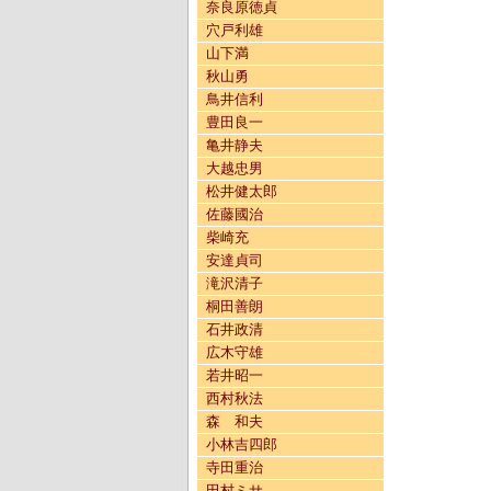
奈良原徳貞
穴戸利雄
山下満
秋山勇
鳥井信利
豊田良一
亀井静夫
大越忠男
松井健太郎
佐藤國治
柴崎充
安達貞司
滝沢清子
桐田善朗
石井政清
広木守雄
若井昭一
西村秋法
森 和夫
小林吉四郎
寺田重治
田村ミサ