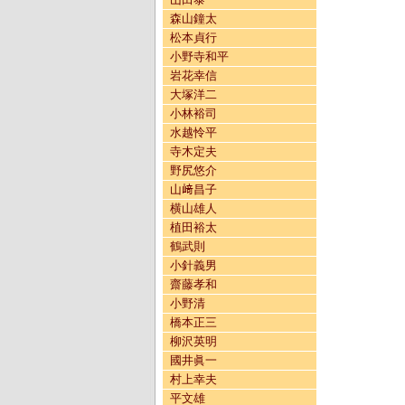
森山鐘太
松本貞行
小野寺和平
岩花幸信
大塚洋二
小林裕司
水越怜平
寺木定夫
野尻悠介
山﨑昌子
横山雄人
植田裕太
鶴武則
小針義男
齋藤孝和
小野清
橋本正三
柳沢英明
國井眞一
村上幸夫
平文雄