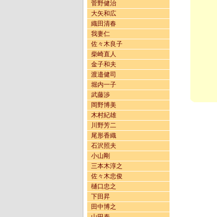
菅野健治
大矢和広
織田清春
我妻仁
佐々木良子
柴崎直人
金子和夫
渡邉健司
堀内一子
武藤渉
岡野博美
木村紀雄
川野芳二
尾形香織
石沢照夫
小山剛
三本木淳之
佐々木忠俊
樋口忠之
下田昇
田中博之
山田泰