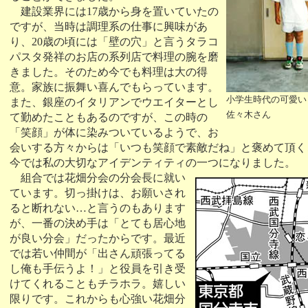
建設業界には17歳から身を置いていたの
ですが、当時は調理系の仕事に興味があ
り、20歳の頃には「壁の穴」と言うタラコ
パスタ発祥のお店の系列店で料理の腕を磨
きました。そのため今でも料理は大の得
意。家族に振舞い喜んでもらっています。
小学生時代の可愛い
また、銀座のイタリアンでウエイターとし
佐々木さん
て勤めたこともあるのですが、この時の
「笑顔」が体に染みついているようで、お
会いする方々からは「いつも笑顔で素敵だね」と褒めて頂く
今では私の大切なアイデンティティの一つになりました。
組合では花畑分会の分会長に就い
ています。切っ掛けは、お願いされ
ると断れない…と言うのもあります
が、一番の決め手は「とても居心地
が良い分会」だったからです。最近
では若い仲間が「出さん頑張ってる
し俺も手伝うよ！」と役員を引き受
けてくれることもチラホラ。嬉しい
限りです。これからも心強い花畑分