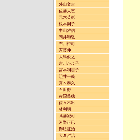
外山文吉
佐藤大恵
元木英彰
根本則子
中山雅信
岡井和弘
布川裕司
斉藤伸一
大島俊之
吉川かよ子
宮本利志子
照井一義
真木泰久
石田徹
赤沼美穂
佐々木出
林利明
髙藤誠司
河野正已
御舩征治
大倉哲治