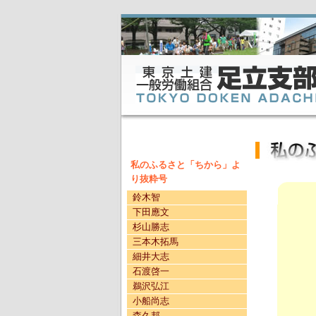
私のふるさと「ちから」よ
り抜粋号
鈴木智
下田應文
杉山勝志
三本木拓馬
細井大志
石渡啓一
鵜沢弘江
小船尚志
森久邦