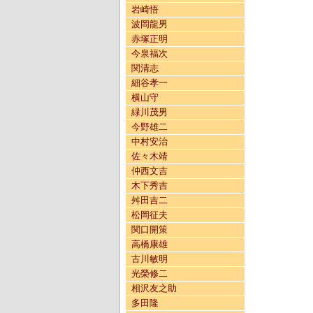
岩崎悟
波岡龍男
赤塚正明
今泉福次
関清志
細谷孝一
横山守
緑川茂男
今野雄二
中村安治
佐々木靖
仲西文吉
木下秀吉
舛田吉二
松岡征夫
関口開策
高橋康雄
古川敏明
光榮修二
相沢友之助
多田隆