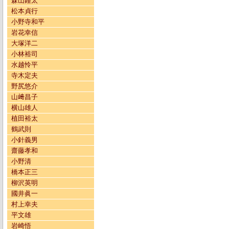
森山鐘太
松本貞行
小野寺和平
岩花幸信
大塚洋二
小林裕司
水越怜平
寺木定夫
野尻悠介
山﨑昌子
横山雄人
植田裕太
鶴武則
小針義男
齋藤孝和
小野清
橋本正三
柳沢英明
國井眞一
村上幸夫
平文雄
岩崎悟