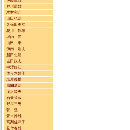
伊藤重雄
戸川辰雄
木村和介
山田弘治
久保田勇治
花川 靜雄
堀内 昇
山田 泰
伊南 則夫
新田忠明
吉田政志
中澤好江
佐々木妙子
塩屋義博
風間清治
滝沢睦夫
石倉栄蔵
野尻三男
菅 勉
青木徳雄
髙梨佳津子
見付春雄