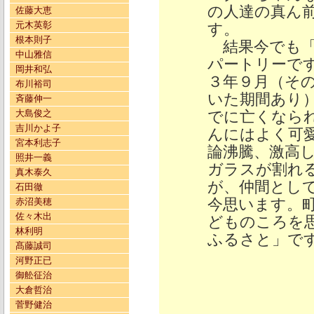
の人達の真ん
佐藤大恵
元木英彰
す。
根本則子
結果今でも「
中山雅信
パートリーで
岡井和弘
３年９月（そ
布川裕司
いた期間あり
斉藤伸一
大島俊之
でに亡くなら
吉川かよ子
んにはよく可
宮本利志子
論沸騰、激高
照井一義
ガラスが割れ
真木泰久
が、仲間とし
石田徹
今思います。
赤沼美穂
佐々木出
どものころを
林利明
ふるさと」で
髙藤誠司
河野正已
御舩征治
大倉哲治
菅野健治