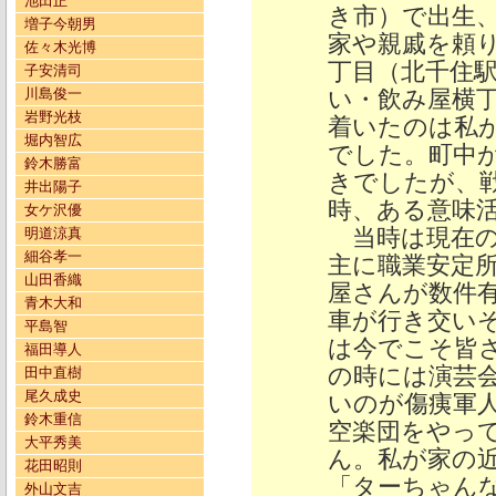
池田正
き市）で出生
増子今朝男
家や親戚を頼
佐々木光博
丁目（北千住
子安清司
川島俊一
い・飲み屋横
岩野光枝
着いたのは私
堀内智広
でした。町中
鈴木勝富
きでしたが、
井出陽子
時、ある意味
女ケ沢優
当時は現在の
明道涼真
細谷孝一
主に職業安定所
山田香織
屋さんが数件
青木大和
車が行き交い
平島智
は今でこそ皆
福田導人
の時には演芸
田中直樹
尾久成史
いのが傷痍軍
鈴木重信
空楽団をやっ
大平秀美
ん。私が家の
花田昭則
「ターちゃん
外山文吉