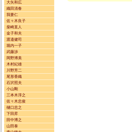
大矢和広
織田清春
我妻仁
佐々木良子
柴崎直人
金子和夫
渡邉健司
堀内一子
武藤渉
岡野博美
木村紀雄
川野芳二
尾形香織
石沢照夫
小山剛
三本木淳之
佐々木忠俊
樋口忠之
下田昇
田中博之
山田泰