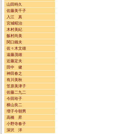
山田時久
佐藤美千子
入江 真
宮城昭治
木村美紀
飯村尚美
関口鐵夫
佐々木文雄
遠藤茂雄
近藤定夫
田中 健
神田春之
有川美秋
笠原美津子
佐藤二九二
今田玲子
横山良二
増子今朝男
高橋 昇
小野寺春子
深沢 洋