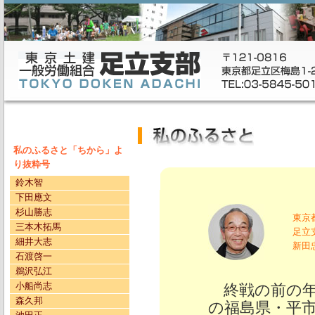
私のふるさと「ちから」よ
り抜粋号
鈴木智
下田應文
杉山勝志
東京
三本木拓馬
足立
細井大志
新田
石渡啓一
鵜沢弘江
小船尚志
終戦の前の年
森久邦
の福島県・平