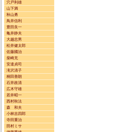
穴戸利雄
山下満
秋山勇
鳥井信利
豊田良一
亀井静夫
大越忠男
松井健太郎
佐藤國治
柴崎充
安達貞司
滝沢清子
桐田善朗
石井政清
広木守雄
若井昭一
西村秋法
森 和夫
小林吉四郎
寺田重治
田村ミサ