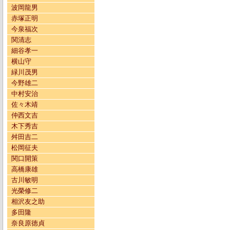
波岡龍男
赤塚正明
今泉福次
関清志
細谷孝一
横山守
緑川茂男
今野雄二
中村安治
佐々木靖
仲西文吉
木下秀吉
舛田吉二
松岡征夫
関口開策
高橋康雄
古川敏明
光榮修二
相沢友之助
多田隆
奈良原徳貞